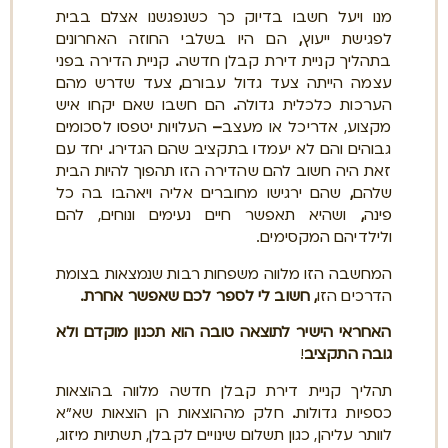
מנו ויעל חשבו בדיוק כך כשנפגשנו אצלם בבית
לפגישת ייעוץ
,
הם היו בשלבי החוזה האחרונים
בתהליך קניית דירת קבלן חדשה
.
קניית הדירה בפני
עצמה הייתה צעד גדול עבורם
,
צעד שדרש מהם
הערכות כלכלית גדולה
.
הם חשבו שאם יקחו איש
מקצוע, אדריכל או מעצב
–
העלויות יטפסו לסכומים
גבוהים והם לא יעמדו בתקציב שהם הגדירו
.
יחד עם
זאת היה חשוב להם שהדירה הזו תהפוך להיות הבית
שלהם
,
שהם ירגישו מחוברים אליה ויאהבו בה כל
פינה
,
ושהיא תאפשר חיים נעימים ונוחים, להם
ולילדיהם המקסימים.
המחשבה הזו מלווה משפחות רבות שנמצאות בצומת
הדרכים הזו
, חשוב לי לספר לכם שאפשר אחרת.
האחראי הישיר לתוצאה טובה הוא תכנון מוקדם ולא
גובה התקציב
!
תהליך קניית דירת קבלן חדשה מלווה בהוצאות
כספיות גדולות
.
חלק מההוצאות הן הוצאות שא"א
לוותר עליהן, כגון תשלום שינויים לקבלן, תשתיות מיזוג,