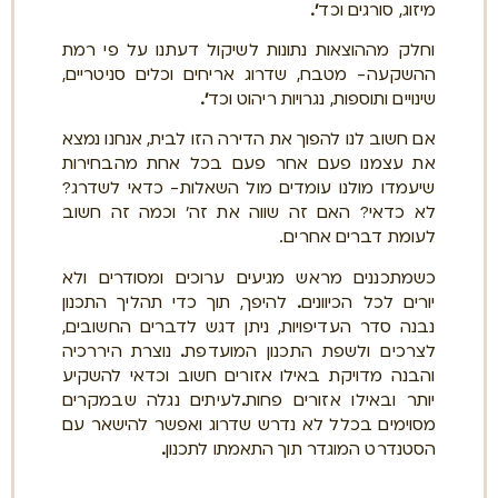
מיזוג, סורגים וכד
'.
וחלק מההוצאות נתונות לשיקול דעתנו על פי רמת
ההשקעה- מטבח, שדרוג אריחים וכלים סניטריים,
שינויים ותוספות, נגרויות ריהוט וכד
'.
אם חשוב לנו להפוך את הדירה הזו לבית, אנחנו נמצא
את עצמנו פעם אחר פעם בכל אחת מהבחירות
שיעמדו מולנו עומדים מול השאלות- כדאי לשדרג?
לא כדאי? האם זה שווה את זה' וכמה זה חשוב
לעומת דברים אחרים.
כשמתכננים מראש מגיעים ערוכים ומסודרים ולא
יורים לכל הכיוונים
.
להיפך, תוך כדי תהליך התכנון
נבנה סדר העדיפויות, ניתן דגש לדברים החשובים,
לצרכים ולשפת התכנון המועדפת
.
נוצרת היררכיה
והבנה מדויקת באילו אזורים חשוב וכדאי להשקיע
יותר ובאילו אזורים פחות
.
לעיתים נגלה שבמקרים
מסוימים בכלל לא נדרש שדרוג ואפשר להישאר עם
הסטנדרט המוגדר תוך התאמתו לתכנון
.