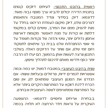
ראשית בהיבט התכנוני-
לעיתים דיוקים קטנים
בתכנית הדירה יכולים להביא ערך מוסף גבוה מאוד.
לדוגמא: דיוק בסידור וגודל המטבח והתאמתו
לצרכים שלנו, דיוק מיקום העמדת הריהוט בחלל על
מנת להפיק ממנו את המירב, שינויים קלים במיקומי
דלתות או קירות על מנת לאפשר מקומות לארונות
אחסון גדולים יותר
,
שינוי והזזה של נקודות חשמל על
פי אופי ההתנהלות שלנו בבית כך שיתאים לתפקוד
היום יומי שלנו, אם נוותר על הדיוקים האלה בשלבי
התכנון ונרצה לעשות אותן בהמשך, הם יעלו לנו הרבה
יותר כסף וידרשו מאתנו להיכנס לתהליך שיפוץ
.
שנית בהיבט העיצובי-
במטבח למשל, יש כמה וכמה
אפשרויות לגמרים ידיות, פרזולים ובעלויות שונות- אם
הגדרנו את הסגנון העיצובי שמתאים לנו, אין שום
הכרח ללכת דווקא על הפתרונות היקרים ביותר אלא
על הפתרונות שמתאימים לשפה העיצובית שבחרנו
.
בבחירת אריחים וחיפויים לדוגמא- ההשפעה
העיקרית על נראות חדר הרחצה לא תלויה בכמה