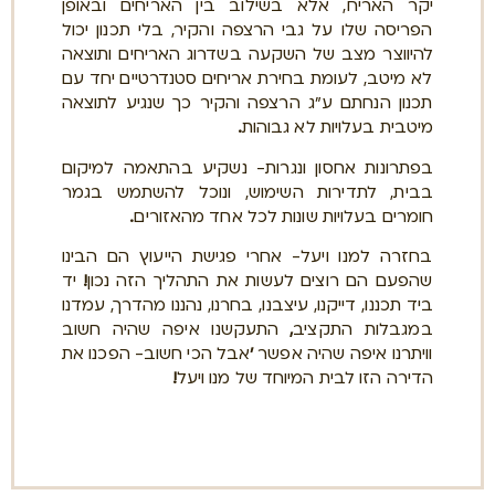
יקר האריח, אלא בשילוב בין האריחים ובאופן
הפריסה שלו על גבי הרצפה והקיר, בלי תכנון יכול
להיווצר מצב של השקעה בשדרוג האריחים ותוצאה
לא מיטב, לעומת בחירת אריחים סטנדרטיים יחד עם
תכנון הנחתם ע"ג הרצפה והקיר כך שנגיע לתוצאה
מיטבית בעלויות לא גבוהות
.
בפתרונות אחסון ונגרות- נשקיע בהתאמה למיקום
בבית, לתדירות השימוש, ונוכל להשתמש בגמר
חומרים בעלויות שונות לכל אחד מהאזורים
.
בחזרה למנו ויעל- אחרי פגישת הייעוץ הם הבינו
שהפעם הם רוצים לעשות את התהליך הזה נכון
!
יד
ביד תכננו, דייקנו, עיצבנו, בחרנו, נהננו מהדרך, עמדנו
במגבלות התקציב
,
התעקשנו איפה שהיה חשוב
וויתרנו איפה שהיה אפשר
'
אבל הכי חשוב- הפכנו את
הדירה הזו לבית המיוחד של מנו ויעל
!