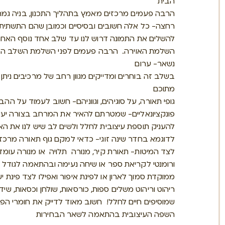
הבית
הרבה פעמים מרכזים מאמץ בתהליך התכנון, בניה גמרי
רחצה- כל אלה חשובים ובסיסיים וכמובן שהם התשתית
להשלים את התמונה דרוש לנו עד שלב אחד נוסף האחר
השלמת האוירה. הרבה פעמים לפני השלמת השלב הז
נשאר- ערום
בשלב זה בוחרים ומדייקים מגוון רחב של מרכיבים ניתן
מתוכם
גופי תאורה, על סוגיהים, וגווניהם- חשוב לעמוד על ההב
פונקציונאליים- שמטרתם להאיר את המרחב בצורה יעיל
להעניק תוספת עיצובית לחלל ולשים לב שיש לנו את האיזו
לדוגמא בחדר שינה זוגי- כדאי למקם גוף תאורה מרכזי
לצד המיטות- תאורת קיר, מנורה תלויה או מנורה עומ
ורומנטי לקריאת ספר או שיחה נעימה ובהתאמה לגודל ה
ממוקדת סמוך לארון או לפינת איפור ואפילו לצד פינת י
ריהוט וריהוט משלים ספות, כורסאות, שולחן וכסאות, שיד
שמוסיפים חיים לחלל! חשוב מאוד לדייק את חומרי הפ
השפה העיצובית בהתאמה לשאר הבחירות