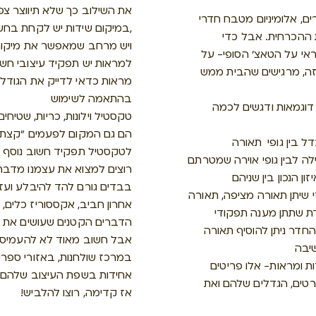
את השילוב כך שלא תיווצר צפ
ם, אלומיניום מטבח חדרי
במיקום שידות יש לקחת בחשבון שנשארים מרווחי מעבר נוחים,
 ההכרחית. אבל כדי
ויש מרחב שמאפשר את מיקום
אי על הטאצ' הסופי- על
למראות יש תפקיד עיצובי חשו
ה, מרגישים שהבית ממש
מראות כדאי לדייק את הגודל
בהתאמה לשימוש
 דוגמאות ודגשים לכמה
טקסטיל וילונות, כריות, שטי
הם גם המקום לפעמים "קצת 
דל בין גופי תאורה
לטקסטיל תפקיד חשוב נוסף ו
ה לבין גופי אוירה שמטרתם
רוצים למצוא את עצמנו מדבר
ן הנכון בין שניהם
בבדים גורם להד להיבלע ועז
 שיתן תאורה מציפה, תאורה
אחרון חביב, אקססוריז כלים, ו
דת שתתן מענה תפקודי
הדברים הקטנים שעושים את
חדר ניתן להוסיף תאורה
אבל חשוב מאוד לא להעמיס מ
שיבה
במרכז שולחנות, באזורי ספריות
ות ומראות- אלו פריטים
אחידות בשפת העיצוב שלהם
רטים, הגדלים שלהם ואת
!אז קדימה, רוצו להלביש